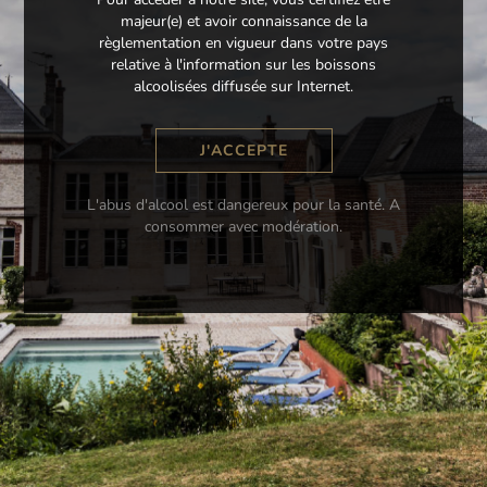
majeur(e) et avoir connaissance de la
minimum le
règlementation en vigueur dans votre pays
This appli
relative à l'information sur les boissons
such legal r
alcoolisées diffusée sur Internet.
you mu
L'abus d'alcool est dangereux pour la santé. A
Alcohol abus
consommer avec modération.